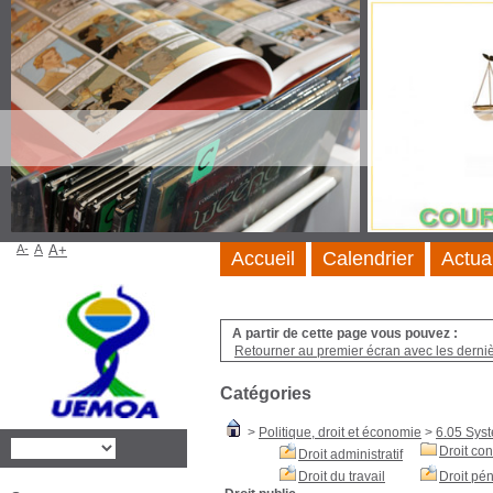
A-
A
A+
Accueil
Calendrier
Actua
A partir de cette page vous pouvez :
Retourner au premier écran avec les dernièr
Catégories
>
Politique, droit et économie
>
6.05 Syst
Droit con
Droit administratif
Droit du travail
Droit pé