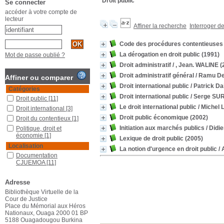
Droit public
Se connecter
accéder à votre compte de
lecteur
Affiner la recherche
Interroger d
Code des procédures contentieuses d
La dérogation en droit public
(1991)
Mot de passe oublié ?
Droit administratif
/ , Jean. WALINE
(
Droit administratif général
/ Ramu De
Affiner ou comparer
Droit international public
/ Patrick Dai
Catégories
Droit international public
/ Serge SU
Droit public
[11]
Le droit international public
/ Michel
Droit international
[3]
Droit public économique
(2002)
Droit du contentieux
[1]
Initiation aux marchés publics
/ Didi
Politique, droit et
économie
[1]
Lexique de droit public
(2005)
Localisation
La notion d'urgence en droit public
/ 
Documentation
CJUEMOA
[11]
Section
Adresse
Documentaires
[9]
Bibliothèque Virtuelle de la
Ouvrages de droit
[2]
Cour de Justice
Place du Mémorial aux Héros
Nationaux, Ouaga 2000 01 BP
5188 Ouagadougou Burkina