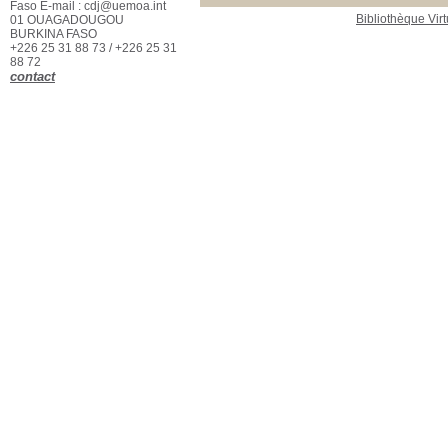
Faso E-mail : cdj@uemoa.int
Bibliothèque Virt
01 OUAGADOUGOU
BURKINA FASO
+226 25 31 88 73 / +226 25 31
88 72
contact