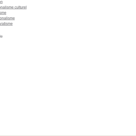
on
nalisme culturel
sme
onalisme
ratisme
de