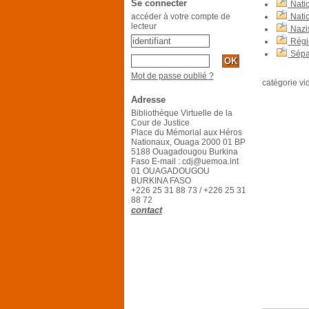
Se connecter
Nati
accéder à votre compte de
Natio
lecteur
Nazi
Régi
Sépa
Mot de passe oublié ?
catégorie vi
Adresse
Bibliothèque Virtuelle de la
Cour de Justice
Place du Mémorial aux Héros
Nationaux, Ouaga 2000 01 BP
5188 Ouagadougou Burkina
Faso E-mail : cdj@uemoa.int
01 OUAGADOUGOU
BURKINA FASO
+226 25 31 88 73 / +226 25 31
88 72
contact