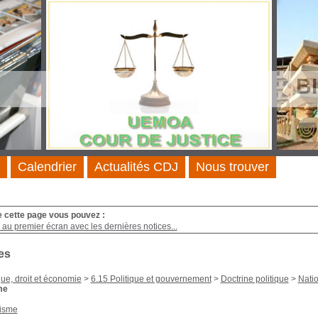
BI
Calendrier
Actualités CDJ
Nous trouver
e cette page vous pouvez :
au premier écran avec les dernières notices...
es
que, droit et économie
>
6.15 Politique et gouvernement
>
Doctrine politique
>
Nati
me
isme