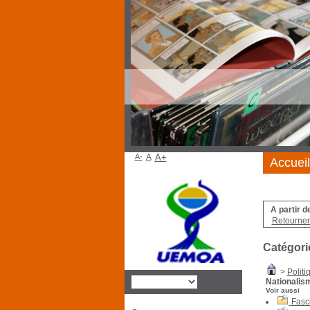
A-
A
A+
Accueil
A partir d
Retourner 
Catégori
>
Politi
Nationalis
Voir aussi
Fasc