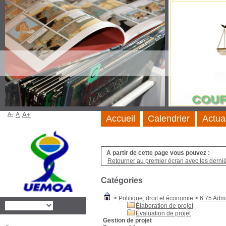
A-
A
A+
Accueil
Calendrier
Actua
A partir de cette page vous pouvez :
Retourner au premier écran avec les dernièr
Catégories
>
Politique, droit et économie
>
6.75 Admi
Élaboration de projet
Évaluation de projet
Gestion de projet