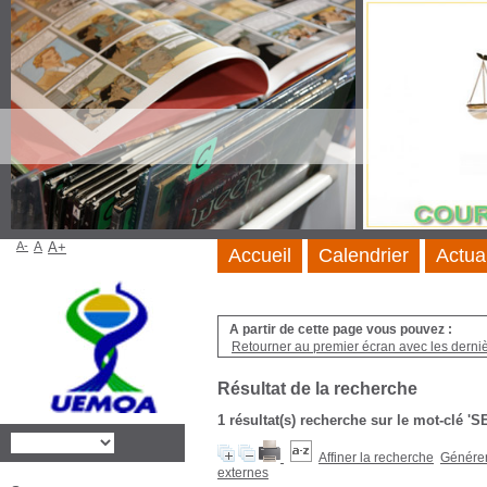
A-
A
A+
Accueil
Calendrier
Actua
A partir de cette page vous pouvez :
Retourner au premier écran avec les dernièr
Résultat de la recherche
1 résultat(s) recherche sur le mot-cl
Affiner la recherche
Générer 
externes