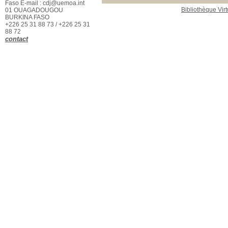
Faso E-mail : cdj@uemoa.int
Bibliothèque Virt
01 OUAGADOUGOU
BURKINA FASO
+226 25 31 88 73 / +226 25 31
88 72
contact