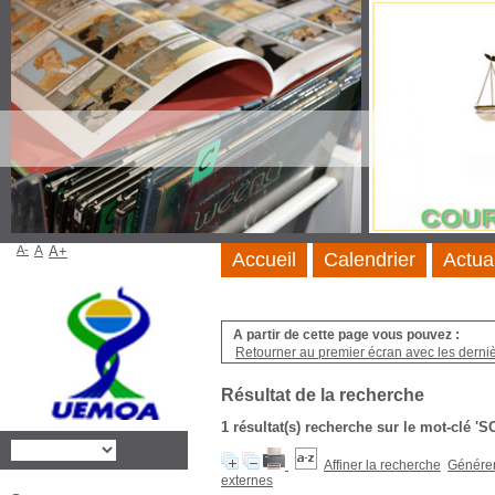
A-
A
A+
Accueil
Calendrier
Actua
A partir de cette page vous pouvez :
Retourner au premier écran avec les dernièr
Résultat de la recherche
1 résultat(s) recherche sur le mot-c
Affiner la recherche
Générer 
externes