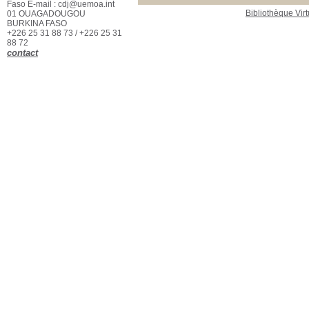
Faso E-mail : cdj@uemoa.int
Bibliothèque Virt
01 OUAGADOUGOU
BURKINA FASO
+226 25 31 88 73 / +226 25 31
88 72
contact