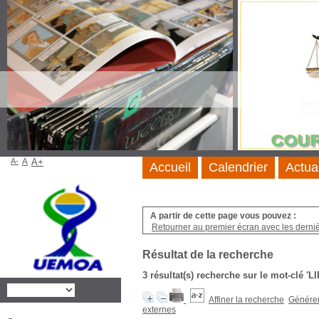
A-
A
A+
Accueil
Calendrier
Actua
A partir de cette page vous pouvez :
Retourner au premier écran avec les dernièr
Résultat de la recherche
3 résultat(s) recherche sur le mot-cl
Affiner la recherche
Générer 
externes