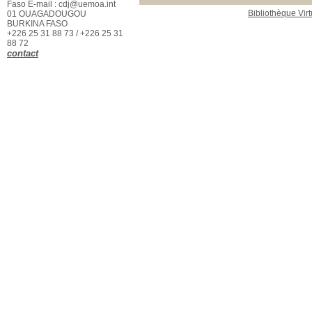
Faso E-mail : cdj@uemoa.int
Bibliothèque Virt
01 OUAGADOUGOU
BURKINA FASO
+226 25 31 88 73 / +226 25 31
88 72
contact