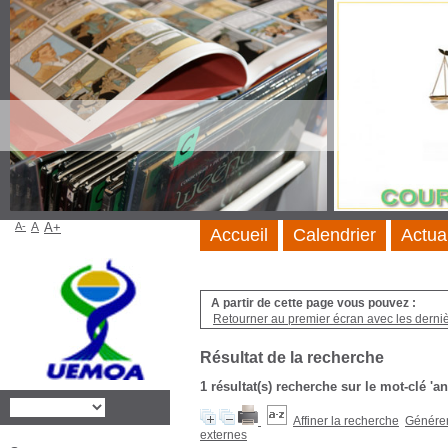
A-
A
A+
Accueil
Calendrier
Actua
A partir de cette page vous pouvez :
Retourner au premier écran avec les dernièr
Résultat de la recherche
1 résultat(s) recherche sur le mot-clé 'a
Affiner la recherche
Générer 
externes