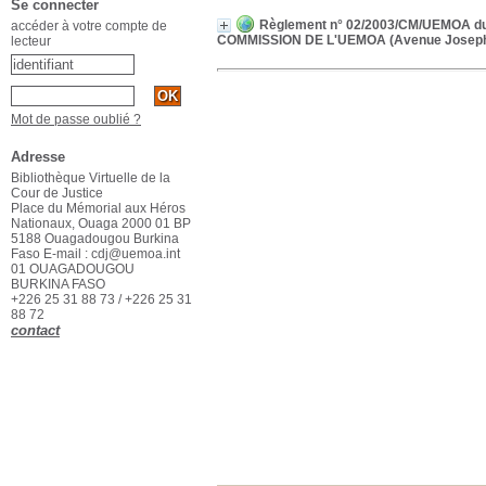
Se connecter
Règlement n° 02/2003/CM/UEMOA du 20
accéder à votre compte de
COMMISSION DE L'UEMOA (Avenue Joseph 
lecteur
Mot de passe oublié ?
Adresse
Bibliothèque Virtuelle de la
Cour de Justice
Place du Mémorial aux Héros
Nationaux, Ouaga 2000 01 BP
5188 Ouagadougou Burkina
Faso E-mail : cdj@uemoa.int
01 OUAGADOUGOU
BURKINA FASO
+226 25 31 88 73 / +226 25 31
88 72
contact