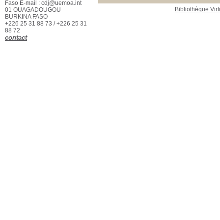
Localisation
Faso E-mail : cdj@uemoa.int
Bibliothèque Virt
01 OUAGADOUGOU
Documentation
BURKINA FASO
CJUEMOA
[35]
+226 25 31 88 73 / +226 25 31
Section
88 72
contact
Documentaires
[20]
Généralités
[6]
Ouvrages de droit
[9]