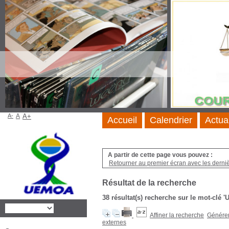
A-
A
A+
Accueil
Calendrier
Actua
A partir de cette page vous pouvez :
Retourner au premier écran avec les dernièr
Résultat de la recherche
38 résultat(s) recherche sur le mot-clé
Affiner la recherche
Générer 
externes