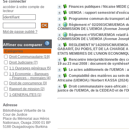
Se connecter
Finances publiques
/ Nicaise MEDE
(
accéder à votre compte de
lecteur
UEMOA : rapport semestriel d'exécut
Programme commun du transport 
Règlement n° 02/2003/CM/UEMOA du 20
COMMISSION DE L'UEMOA (Avenue Joseph 
Mot de passe oublié ?
Règlement n°05/CM/UEMOA relatif à 
COMMISSION DE L'UEMOA (Avenue Joseph 
Affiner ou comparer
REGLEMENT N°14/2005/CM/UEMOA
GABARIT, DU POIDS, ET DE LA CHARGE
Catégories
ETATS MEMBRES DE L’UNION ECONOMIQU
Droit Communautaire
[19]
Rencontre interjuridictionnelle de
Droit Judiciaire
[7]
19 au 23 mai 2008 : document de synthès
1.1 Ouvrages généraux
[5]
Le actes additionnels de l'UEMOA : a
1.3 Economie – Banques
Comptabilité des matières au sein 
– Finances – monnaies
[4]
Africaine (UEMOA)
/ Norbert KASSA
(2024)
Droit de concurrence
[3]
Droit communautaire oues-africain : 
Rapport de mission
[2]
justice de l'UEMOA, de la CEDEAO et de l
1-GENERALITES
[1]
Politique agricole
[1]
Adresse
Théorie juridique
[1]
Bibliothèque Virtuelle de la
Transport
[1]
Cour de Justice
Transport aérien
[1]
Place du Mémorial aux Héros
Nationaux, Ouaga 2000 01 BP
Transport routier
[1]
5188 Ouagadougou Burkina