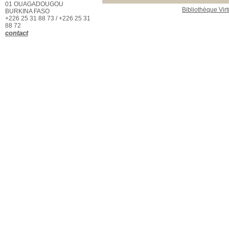
01 OUAGADOUGOU
Bibliothèque Virt
BURKINA FASO
+226 25 31 88 73 / +226 25 31
88 72
contact