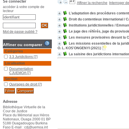
Se connecter
Affiner la recherche
Interroger d
accéder à votre compte de
lecteur
L'adaptation des procédures conten
Droit du contentieux international
/ C
Institutions juridictionnelles
/ Emman
Le juge des référés, juge du provisoi
Mot de passe oublié ?
Les mesures provisoires devant la 
Les missions essentielles de la jurid
Affiner ou comparer
O. L. KOS'ONGENYI
(2021)
Catégories
La saisine des juridictions internatio
3.3 Juridictions
[7]
Localisation
Documentation
CJUEMOA
[7]
Section
Ouvrages de droit
[7]
Adresse
Bibliothèque Virtuelle de la
Cour de Justice
Place du Mémorial aux Héros
Nationaux, Ouaga 2000 01 BP
5188 Ouagadougou Burkina
Faso E-mail : cdj@uemoa.int